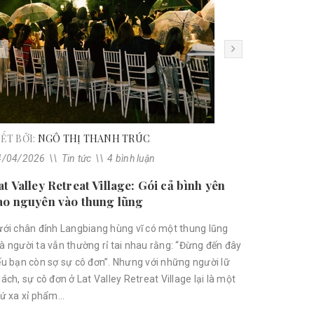
19/04/2026
\\
Tiệc cưới gi
A WEDDING IN 
cưới giữa rừng
mình giữa rừng
Valley mang đế
vẻ đẹp tự nhiên 
IẾT BỞI:
NGÔ THỊ THANH TRÚC
4/04/2026
\\
Tin tức
\\
4 bình luận
at Valley Retreat Village: Gói cả bình yên
ao nguyên vào thung lũng
ới chân đỉnh Langbiang hùng vĩ có một thung lũng
 người ta vẫn thường rỉ tai nhau rằng: “Đừng đến đây
u bạn còn sợ sự cô đơn”. Nhưng với những người lữ
ách, sự cô đơn ở Lat Valley Retreat Village lại là một
ứ xa xỉ phẩm...