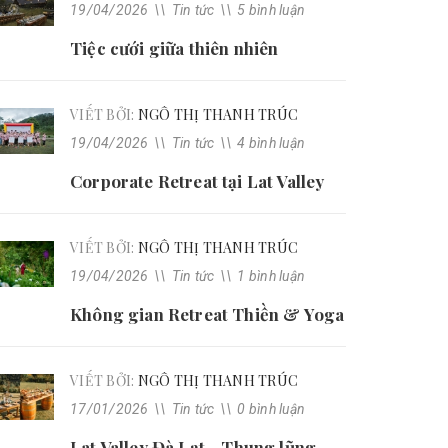
19/04/2026
\\
Tin tức
\\
5 bình luận
Tiệc cưới giữa thiên nhiên
VIẾT BỞI:
NGÔ THỊ THANH TRÚC
19/04/2026
\\
Tin tức
\\
4 bình luận
Corporate Retreat tại Lat Valley
VIẾT BỞI:
NGÔ THỊ THANH TRÚC
19/04/2026
\\
Tin tức
\\
1 bình luận
Không gian Retreat Thiền & Yoga
VIẾT BỞI:
NGÔ THỊ THANH TRÚC
17/01/2026
\\
Tin tức
\\
0 bình luận
Lat Valley Đà Lạt - Thung lũng